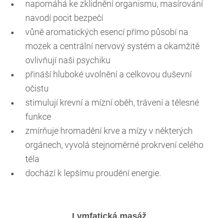
napomáhá ke zklidnění organismu, masírování
navodí pocit bezpečí
vůně aromatických esencí přímo působí na
mozek a centrální nervový systém a okamžitě
ovlivňují naši psychiku
přináší hluboké uvolnění a celkovou duševní
očistu
stimulují krevní a mízní oběh, trávení a tělesné
funkce
zmírňuje hromadění krve a mízy v některých
orgánech, vyvolá stejnoměrné prokrvení celého
těla
dochází k lepšímu proudění energie.
Lymfatická masáž